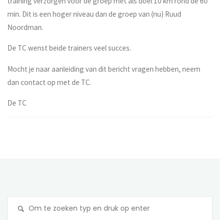
training verzorgen voor de groep met als doel 10 km rond de 60
min. Dit is een hoger niveau dan de groep van (nu) Ruud
Noordman.
De TC wenst beide trainers veel succes.
Mocht je naar aanleiding van dit bericht vragen hebben, neem
dan contact op met de TC.
De TC
Z
na