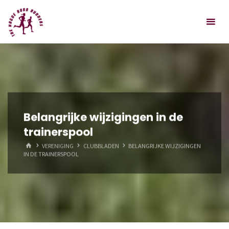
Spring
Hague
naar
Road
inhoud
Runners
Belangrijke wijzigingen in de
trainerspool
HOME
VERENIGING
CLUBBLADEN
BELANGRIJKE WIJZIGINGEN
IN DE TRAINERSPOOL